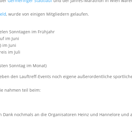
 der
Germeringer Stadtlauf
und der Jahres-Marathon in Wien ware
feld
, wurde von einigen Mitgliedern gelaufen.
ielen Sonntagen im Frühjahr
uf im Juni
) im Juni
eis im Juli
rsten Sonntag im Monat)
 neben den Lauftreff-Events noch eigene außerordentliche sportlich
ie nahmen teil beim:
en Dank nochmals an die Organisatoren Heinz und Hannelore und 