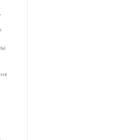
r
s
fel
isse