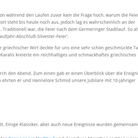
chon während den Läufen zuvor kam die Frage hoch, warum die Feie
twort steht bis heute noch aus, jedoch lag es wahrscheinlich an der
 Traditionell war, die Feier nach dem Germeringer Stadtlauf. So al
Laufjahr-Abschluß-Silvester-Feier‘.
r griechischer Wirt deckte für uns eine sehr schön geschmückte Ta
aralis kreierte ein reichhaltiges und schmackhaftes griechisches
urch den Abend. Zum einen gab er einen Überblick über die Ereign
n ehrten er und Hannelore Schmid unsere Jubilare mit 10-jähriger
att. Einige Klassiker, aber auch neue Ereignisse wurden gemeinsam