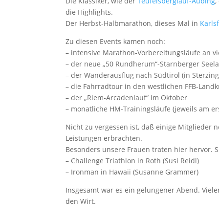
Die Klassiker, wie der
Teufelsberglauf-Aubing
,
die Highlights.
Der Herbst-Halbmarathon, dieses Mal in
Karls
Zu diesen Events kamen noch:
– intensive Marathon-Vorbereitungsläufe an v
– der neue „50 Rundherum“-Starnberger Seela
– der Wanderausflug nach Südtirol (in Sterzing
– die Fahrradtour in den westlichen FFB-Landkr
– der „Riem-Arcadenlauf“ im Oktober
– monatliche HM-Trainingsläufe (jeweils am e
Nicht zu vergessen ist, daß einige Mitglieder
Leistungen erbrachten.
Besonders unsere Frauen traten hier hervor. S
– Challenge Triathlon in Roth (Susi Reidl)
– Ironman in Hawaii (Susanne Grammer)
Insgesamt war es ein gelungener Abend. Viel
den Wirt.