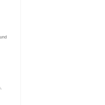
 und
,