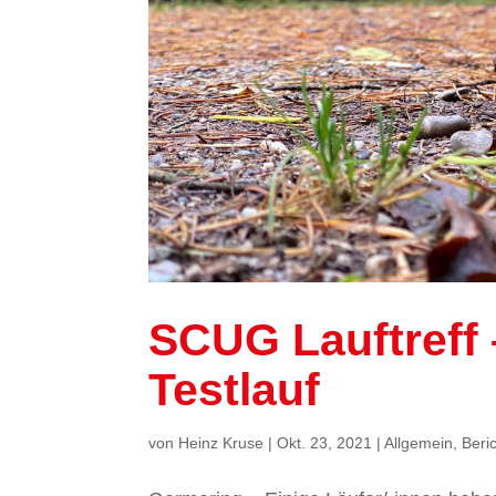
SCUG Lauftreff 
Testlauf
von
Heinz Kruse
|
Okt. 23, 2021
|
Allgemein
,
Beri