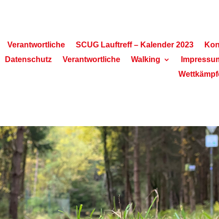
Verantwortliche
SCUG Lauftreff – Kalender 2023
Kon
Datenschutz
Verantwortliche
Walking
Impressu
Wettkämpf