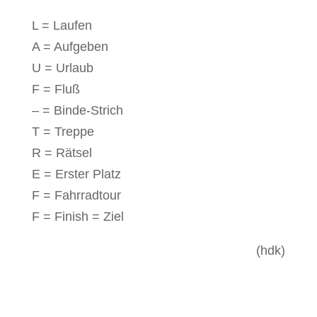
L = Laufen
A = Aufgeben
U = Urlaub
F = Fluß
– = Binde-Strich
T = Treppe
R = Rätsel
E = Erster Platz
F = Fahrradtour
F = Finish = Ziel
(hdk)