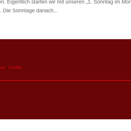
n. Eigentlich starten wir mit unseren „1. Sonntag im Mo
n. Die Sonntage danach...
utz
Cookie